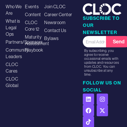
Who We
Events
Join CLOC
Are
Content
Career Center
SUBSCRIBE TO
What is
CLOC
Newsroom
OUR
Legal
Core 12
Contact Us
NEWSLETTER
Ops
Maturity
Bylaws
Send
Partners/Sponsors
Assessment
Community
Playbook
By subscribing, you
agree to receive
Leaders
occasional emails with
updates and resources
CLOC
from CLOC. You can
Cares
unsubscribe at any
time.
CLOC
FOLLOW US ON
Global
SOCIAL