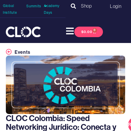
Shop
Login
Global
Academy
Summits
Institute
Days
0
$
0.00
Events
CLOC Colombia: Speed
R
Networking Jurídico: Conecta y